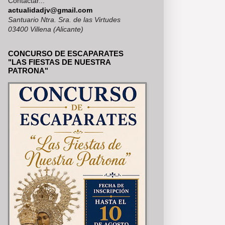
Contactar...
RÍA, SE PUEDEN VER EN NUES
actualidadjv@gmail.com
Santuario Ntra. Sra. de las Virtudes
03400 Villena (Alicante)
CONCURSO DE ESCAPARATES
"LAS FIESTAS DE NUESTRA
PATRONA"