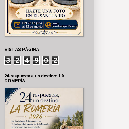
VISITAS PÁGINA
3
2
4
9
0
2
24 respuestas, un destino: LA
ROMERÍA