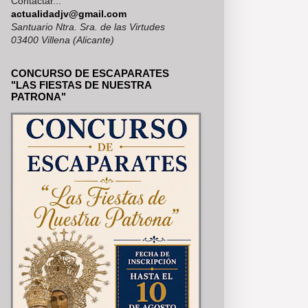
Contactar...
MERÍA, SE PUEDEN VER EN NU
actualidadjv@gmail.com
Santuario Ntra. Sra. de las Virtudes
03400 Villena (Alicante)
CONCURSO DE ESCAPARATES
"LAS FIESTAS DE NUESTRA
PATRONA"