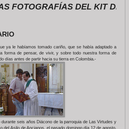
TOGRAFÍAS DEL KIT DE LA RO
ARIO
que ya le habíamos tomado cariño, que se había adaptado a
a forma de pensar, de vivir, y sobre todo nuestra forma de
do días antes de partir hacia su tierra en Colombia.-
o durante seis años Diácono de la parroquia de Las Virtudes y
mo del Asilo de Ancianos, el pasado domingo día 12 de agosto,