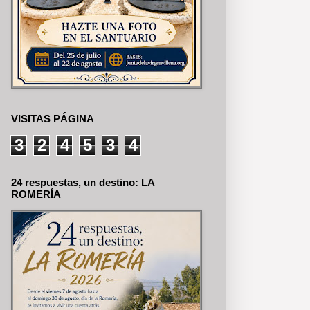
VISITAS PÁGINA
3
2
4
5
3
4
24 respuestas, un destino: LA
ROMERÍA