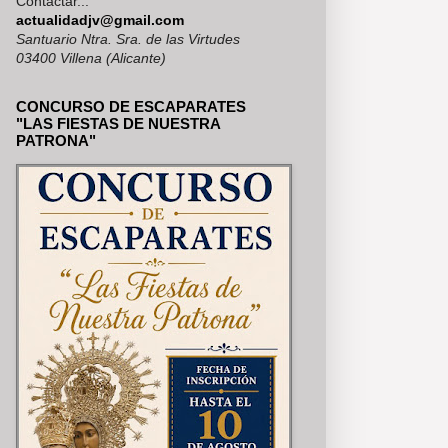
Contactar...
MERÍA, SE PUEDEN VER EN NU
actualidadjv@gmail.com
Santuario Ntra. Sra. de las Virtudes
03400 Villena (Alicante)
CONCURSO DE ESCAPARATES
"LAS FIESTAS DE NUESTRA
PATRONA"