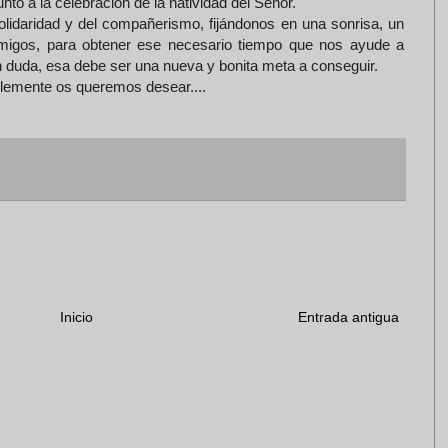
to a la celebración de la natividad del Señor.
olidaridad y del compañerismo, fijándonos en una sonrisa, un
migos, para obtener ese necesario tiempo que nos ayude a
n duda, esa debe ser una nueva y bonita meta a conseguir.
plemente os queremos desear....
Inicio
Entrada antigua