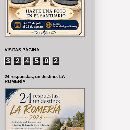
VISITAS PÁGINA
3
2
4
5
0
2
24 respuestas, un destino: LA
ROMERÍA