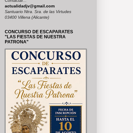
Contactar...
RÍA, SE PUEDEN VER EN NUES
actualidadjv@gmail.com
Santuario Ntra. Sra. de las Virtudes
03400 Villena (Alicante)
CONCURSO DE ESCAPARATES
"LAS FIESTAS DE NUESTRA
PATRONA"