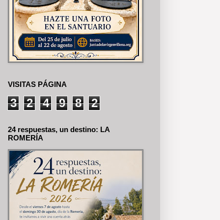
VISITAS PÁGINA
3
2
4
9
8
2
24 respuestas, un destino: LA
ROMERÍA