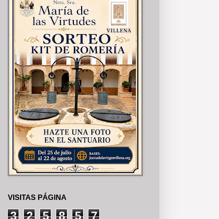
VISITAS PÁGINA
3
2
5
8
5
7