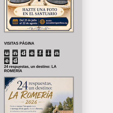
VISITAS PÁGINA
u
n
d
e
f
i
n
e
d
24 respuestas, un destino: LA
ROMERÍA