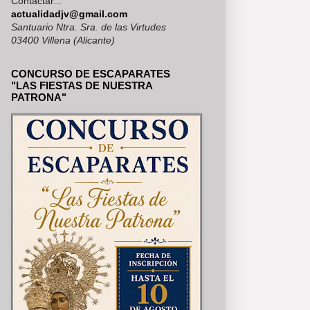
Contactar...
MERÍA, SE PUEDEN VER EN NU
actualidadjv@gmail.com
Santuario Ntra. Sra. de las Virtudes
03400 Villena (Alicante)
CONCURSO DE ESCAPARATES
"LAS FIESTAS DE NUESTRA
PATRONA"