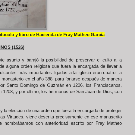
otocolo y libro de Hacienda de Fray Matheo García
NOS (1526)
e asunto y barajó la posibilidad de preservar el culto a la
e alguna orden religiosa que fuera la encargada de llevar a
icantes más importantes ligadas a la Iglesia eran cuatro, la
 monasterio en el año 388, para forjarse después de manera
a por Santo Domingo de Guzmán en 1206, los Franciscanos,
en 1208, y por último, los hermanos de San Juan de Dios, con
 y la elección de una orden que fuera la encargada de proteger
 las Virtudes, viene descrita precisamente en ese manuscrito
ue nombrábamos con anterioridad escrito por Fray Matheo