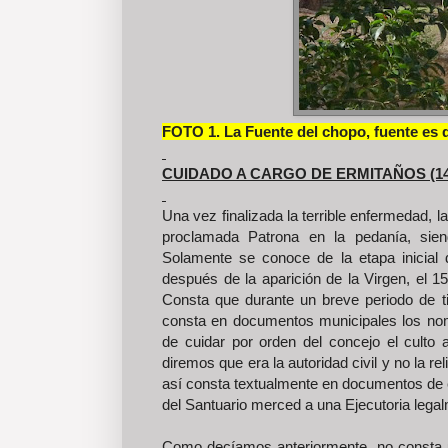
FOTO 1. La Fuente del chopo, fuente es d
CUIDADO A CARGO DE ERMITAÑOS (14
Una vez finalizada la terrible enfermedad, 
proclamada Patrona en la pedanía, sien
Solamente se conoce de la etapa inicial
después de la aparición de la Virgen, el 15
Consta que durante un breve periodo de 
consta en documentos municipales los nom
de cuidar por orden del concejo el culto 
diremos que era la autoridad civil y no la r
así consta textualmente en documentos de 
del Santuario merced a una Ejecutoria legal
Como decíamos anteriormente, no consta un