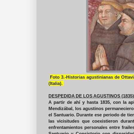
Foto 3.-Historias agustinianas de Ottav
(Italia).
DESPEDIDA DE LOS AGUSTINOS (1835)
A partir de ahí y hasta 1835, con la a
Mendizábal, los agustinos permaneciero
el Santuario. Durante ese periodo de t
las vicisitudes que coexistieron duran
enfrentamientos personales entre fraile
Santuario y Consistorio con disparida