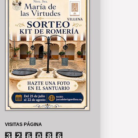
VISITAS PÁGINA
3
2
6
0
8
6