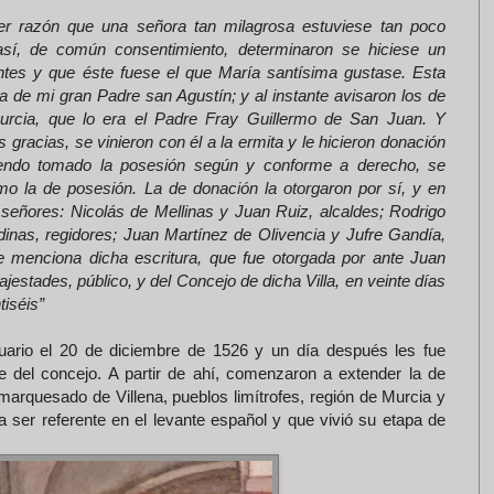
ser razón que una señora tan milagrosa estuviese tan poco
así, de común consentimiento, determinaron se hiciese un
tes y que éste fuese el que María santísima gustase. Esta
ada de mi gran Padre san Agustín; y al instante avisaron los de
Murcia, que lo era el Padre Fray Guillermo de San Juan. Y
 gracias, se vinieron con él a la ermita y le hicieron donación
biendo tomado la posesión según y conforme a derecho, se
omo la de posesión. La de donación la otorgaron por sí, y en
 señores: Nicolás de Mellinas y Juan Ruiz, alcaldes; Rodrigo
nas, regidores; Juan Martínez de Olivencia y Jufre Gandía,
e menciona dicha escritura, que fue otorgada por ante Juan
estades, público, y del Concejo de dicha Villa, en veinte días
tiséis”
uario el 20 de diciembre de 1526 y un día después les fue
te del concejo. A partir de ahí, comenzaron a extender la de
 marquesado de Villena, pueblos limítrofes, región de Murcia y
 ser referente en el levante español y que vivió su etapa de