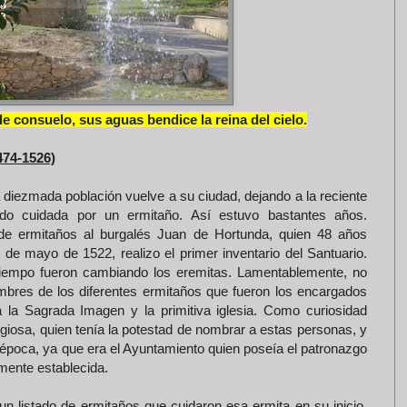
e consuelo, sus aguas bendice la reina del cielo.
74-1526)
la diezmada población vuelve a su ciudad, dejando a la reciente
do cuidada por un ermitaño. Así estuvo bastantes años.
 de ermitaños al burgalés Juan de Hortunda, quien 48 años
 de mayo de 1522, realizo el primer inventario del Santuario.
tiempo fueron cambiando los eremitas. Lamentablemente, no
bres de los diferentes ermitaños que fueron los encargados
a la Sagrada Imagen y la primitiva iglesia. Como curiosidad
eligiosa, quien tenía la potestad de nombrar a estas personas, y
época, ya que era el Ayuntamiento quien poseía el patronazgo
mente establecida.
 listado de ermitaños que cuidaron esa ermita en su inicio,