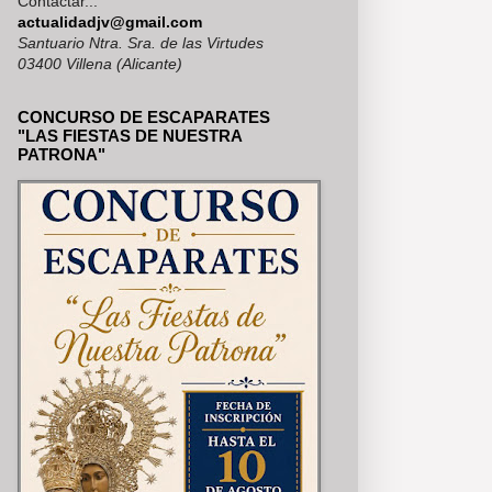
Contactar...
MERÍA, SE PUEDEN VER EN NU
actualidadjv@gmail.com
Santuario Ntra. Sra. de las Virtudes
03400 Villena (Alicante)
CONCURSO DE ESCAPARATES
"LAS FIESTAS DE NUESTRA
PATRONA"