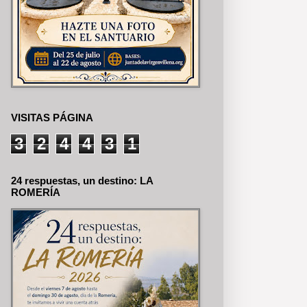
VISITAS PÁGINA
3
2
4
4
3
1
24 respuestas, un destino: LA
ROMERÍA