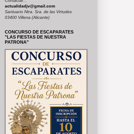
Contactar...
RÍA, SE PUEDEN VER EN NUES
actualidadjv@gmail.com
Santuario Ntra. Sra. de las Virtudes
03400 Villena (Alicante)
CONCURSO DE ESCAPARATES
"LAS FIESTAS DE NUESTRA
PATRONA"