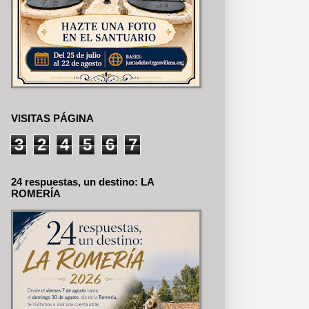
VISITAS PÁGINA
3
2
4
5
6
7
24 respuestas, un destino: LA
ROMERÍA