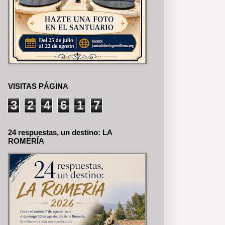
VISITAS PÁGINA
3
2
4
6
1
7
24 respuestas, un destino: LA
ROMERÍA