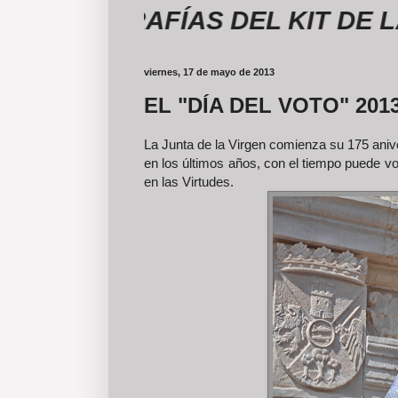
TOGRAFÍAS DEL KIT DE LA RO
viernes, 17 de mayo de 2013
EL "DÍA DEL VOTO" 20
La Junta de la Virgen comienza su 175 anive
en los últimos años, con el tiempo puede v
en las Virtudes.