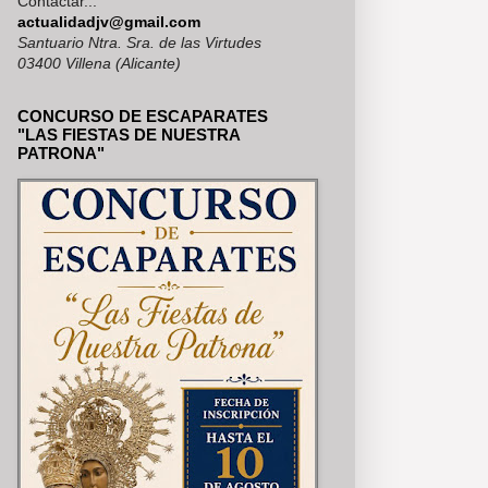
Contactar...
ESTRAS REDES SOCIALES
actualidadjv@gmail.com
Santuario Ntra. Sra. de las Virtudes
03400 Villena (Alicante)
CONCURSO DE ESCAPARATES
"LAS FIESTAS DE NUESTRA
PATRONA"