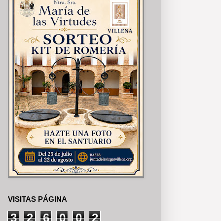
VISITAS PÁGINA
3
2
6
0
0
2