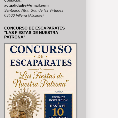
Contactar...
EN VER EN NUESTRAS REDES S
actualidadjv@gmail.com
Santuario Ntra. Sra. de las Virtudes
03400 Villena (Alicante)
CONCURSO DE ESCAPARATES
"LAS FIESTAS DE NUESTRA
PATRONA"