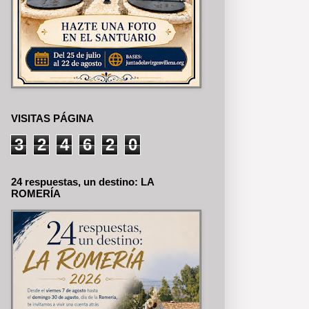
VISITAS PÁGINA
3
2
4
6
2
0
24 respuestas, un destino: LA
ROMERÍA